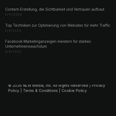
Rustempašina 23
Sarajevo
Content-Erstellung, die Sichtbarkeit und Vertrauen aufbaut
Bosan i Hercegovina
5/11/2026
+387 61 924 649
Top Techniken zur Optimierung von Websites für mehr Traffic
5/9/2026
Engert & Richter GbR Hauptstr 117
Facebook Marketinganzeigen meistern für starkes
10827 Berlin
Unternehmenswachstum
Germany
5/8/2026
+49 30 56844455
© 2026 NLW Media, Inc. All Rights Reserved
|
Privacy
Policy
|
Terms & Conditions
|
Cookie Policy