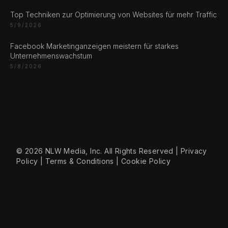
Bosan i Hercegovina
Top Techniken zur Optimierung von Websites für mehr Traffic
+387 61 924 649
5/9/2026
Facebook Marketinganzeigen meistern für starkes
Engert & Richter GbR Hauptstr 117
Unternehmenswachstum
10827 Berlin
5/8/2026
Germany
+49 30 56844455
© 2026 NLW Media, Inc. All Rights Reserved
|
Privacy
Policy
|
Terms & Conditions
|
Cookie Policy