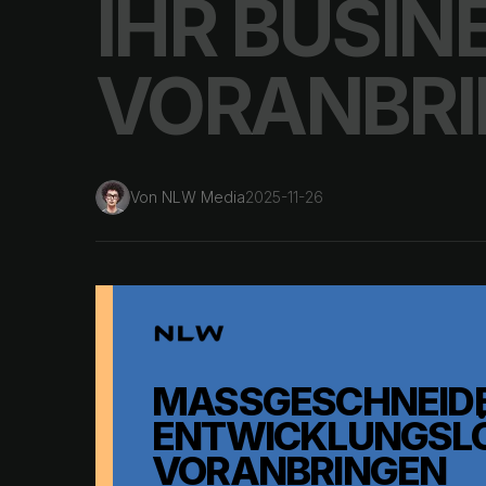
IHR BUSIN
VORANBR
Von
NLW Media
2025-11-26
MASSGESCHNEIDER
NTWICKLUNGSLÖSU
ORANBRINGEN