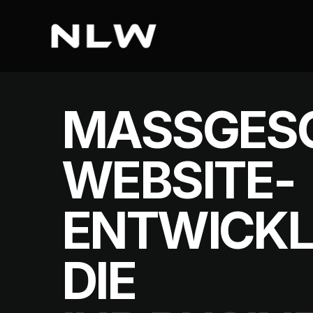
MASSGESC
EBSITE-E
NTWICKLU
IE