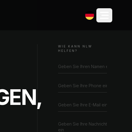
WIE KANN NLW
HELFEN?
N, D