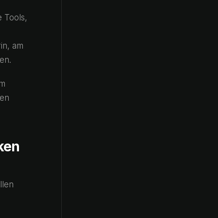
 Tools,
in, am
en.
em
men
ken
llen