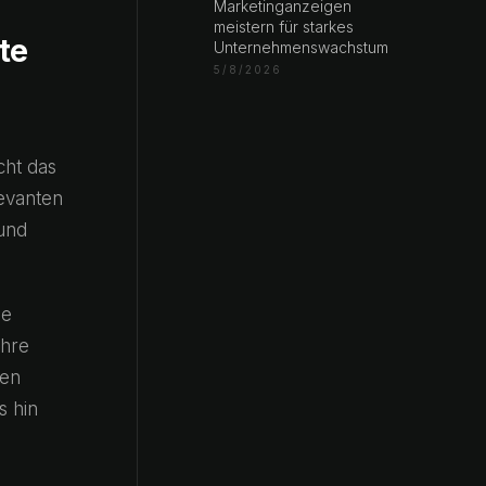
Marketinganzeigen
meistern für starkes
te
Unternehmenswachstum
5/8/2026
cht das
levanten
 und
ne
Ihre
ten
s hin