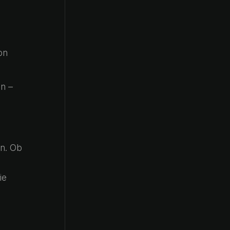
on
nn –
en. Ob
ie