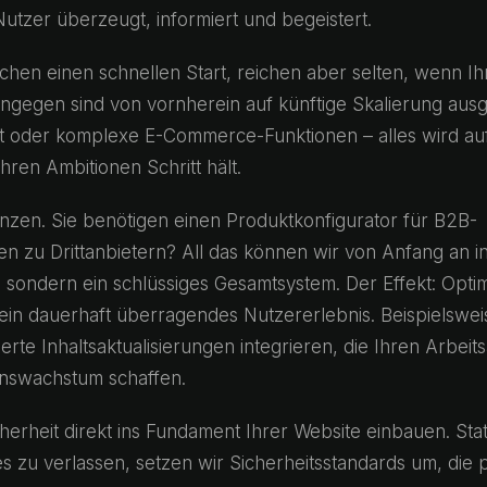
Nutzer überzeugt, informiert und begeistert.
hen einen schnellen Start, reichen aber selten, wenn Ih
gegen sind von vornherein auf künftige Skalierung ausg
ot oder komplexe E-Commerce-Funktionen – alles wird auf
hren Ambitionen Schritt hält.
renzen. Sie benötigen einen Produktkonfigurator für B2B-
llen zu Drittanbietern? All das können wir von Anfang an in
, sondern ein schlüssiges Gesamtsystem. Der Effekt: Optim
ein dauerhaft überragendes Nutzererlebnis. Beispielswei
rte Inhaltsaktualisierungen integrieren, die Ihren Arbeits
nswachstum schaffen.
herheit direkt ins Fundament Ihrer Website einbauen. Stat
es zu verlassen, setzen wir Sicherheitsstandards um, die 