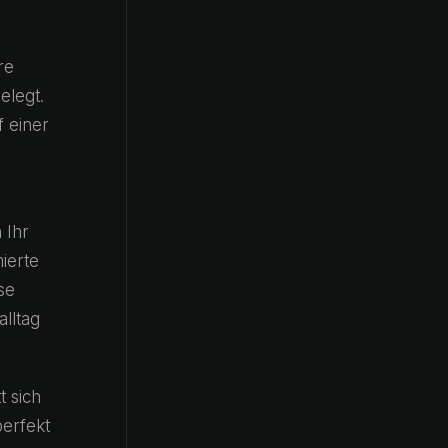
re
elegt.
 einer
 Ihr
ierte
se
alltag
t sich
perfekt