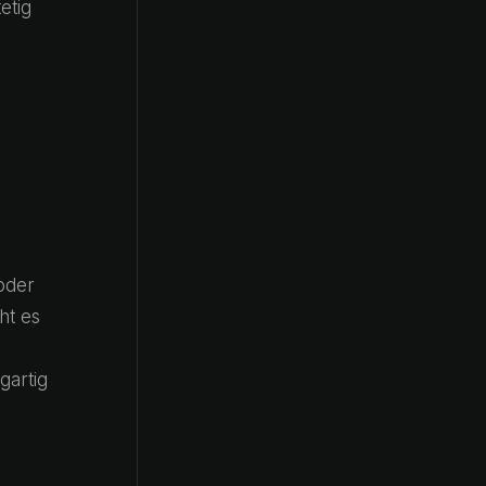
etig
 oder
ht es
gartig