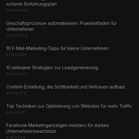
sicherer Einführungsplan
7/26/2026
Geschäftsprozesse automatisieren: Praxisleitfaden für
CHAT ?
Unternehmen
7/22/2026
Unsere Adressen
10 E-Mail-Marketing-Tipps für kleine Unternehmen
5/13/2026
Rustempašina 23
10 wirksame Strategien zur Leadgenerierung
Sarajevo
5/12/2026
Bosan i Hercegovina
+387 61 924 649
Content-Erstellung, die Sichtbarkeit und Vertrauen aufbaut
5/11/2026
Engert & Richter GbR Hauptstr 117
Top Techniken zur Optimierung von Websites für mehr Traffic
10827 Berlin
5/9/2026
Germany
Facebook Marketinganzeigen meistern für starkes
+49 30 56844455
Unternehmenswachstum
5/8/2026