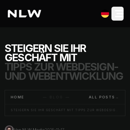
STEIGERN SIE IHR
GESCHÄFT MIT
TIPPS ZUR WEBDESIGN-
UND WEBENTWICKLUNG
HOME
— BLOG —
ALL POSTS
→
STEIGERN SIE IHR GESCHÄFT MIT TIPPS ZUR WEBDESIGN- UND WEBENTWICKLUNG
Von
NLW Media
2025-11-17