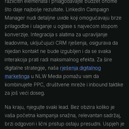
različitih elemenata i prilagođavajte budžet onome
što daje najbolje rezultate. LinkedIn Campaign
Manager nudi detaljne uvide koji omogućavaju brze
prilagodbe i ulaganje u oglase s najvećom stopom
konverzije. Integracija s alatima za upravljanje
leadovima, uključujući CRM rješenja, osigurava da
nijedan kontakt ne bude izgubljen i da se svaka
interakcija prati radi maksimalnog efekta. Za šire
digitalne strategije, naša
rješenja digitalnog
marketinga
u NLW Media pomažu vam da
kombinujete PPC, društvene mreže i inbound taktike
za još veći doseg.
Na kraju, njegujte svaki lead. Bez obzira koliko je
vaša početna kampanja snažna, relevantan sadržaj,
brzi odgovori i lični pristup ostaju presudni. Uspjeh je