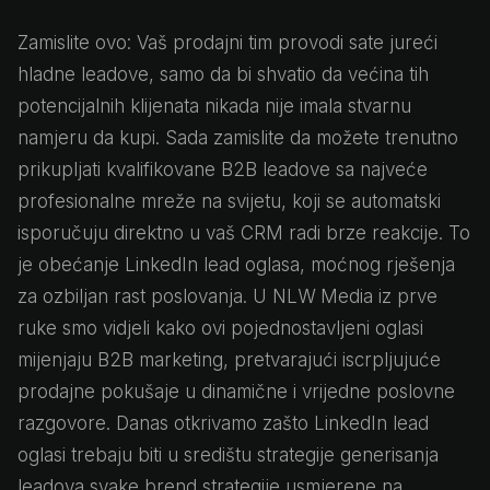
Zamislite ovo: Vaš prodajni tim provodi sate jureći
hladne leadove, samo da bi shvatio da većina tih
potencijalnih klijenata nikada nije imala stvarnu
namjeru da kupi. Sada zamislite da možete trenutno
prikupljati kvalifikovane B2B leadove sa najveće
profesionalne mreže na svijetu, koji se automatski
isporučuju direktno u vaš CRM radi brze reakcije. To
je obećanje LinkedIn lead oglasa, moćnog rješenja
za ozbiljan rast poslovanja. U NLW Media iz prve
ruke smo vidjeli kako ovi pojednostavljeni oglasi
mijenjaju B2B marketing, pretvarajući iscrpljujuće
prodajne pokušaje u dinamične i vrijedne poslovne
razgovore. Danas otkrivamo zašto LinkedIn lead
oglasi trebaju biti u središtu strategije generisanja
leadova svake brend strategije usmjerene na