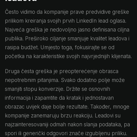
Često vidimo da kompanije prave predvidive greške
prilikom kreiranja svojih prvih LinkedIn lead oglasa.
Najveća greška je nedovoljno jasno definisana ciljna
publika. Preširoko ciljanje smanjuje kvalitet leadova i
rasipa budžet. Umjesto toga, fokusirajte se od
početka na karakteristike svojih najvrjednijih klijenata.
Druga česta greška je preopterećenje obrasca
nepotrebnim pitanjima. Svako dodatno polje može
smanjiti stopu konverzije. Držite se osnovnih
informacija i zapamtite da kratak i jednostavan
obrazac uvijek daje bolje rezultate. Također, mnoge
kompanije zanemaruju brzu reakciju. Leadovi su
najzainteresovaniji odmah nakon slanja podataka, pa
spori ili generički odgovori znače izgubljenu priliku.