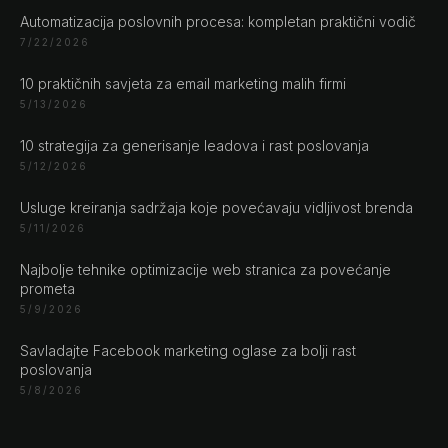
Automatizacija poslovnih procesa: kompletan praktični vodič
Naše adrese
7/22/2026
10 praktičnih savjeta za email marketing malih firmi
Rustempašina 23
5/13/2026
Sarajevo
Bosan i Hercegovina
10 strategija za generisanje leadova i rast poslovanja
+387 61 924 649
5/12/2026
Usluge kreiranja sadržaja koje povećavaju vidljivost brenda
Engert & Richter GbR Hauptstr 117
5/11/2026
10827 Berlin
Najbolje tehnike optimizacije web stranica za povećanje
Germany
prometa
+49 30 56844455
5/9/2026
Savladajte Facebook marketing oglase za bolji rast
poslovanja
5/8/2026
© 2026 NLW Media, Inc. All Rights Reserved
|
Privacy
Policy
|
Terms & Conditions
|
Cookie Policy