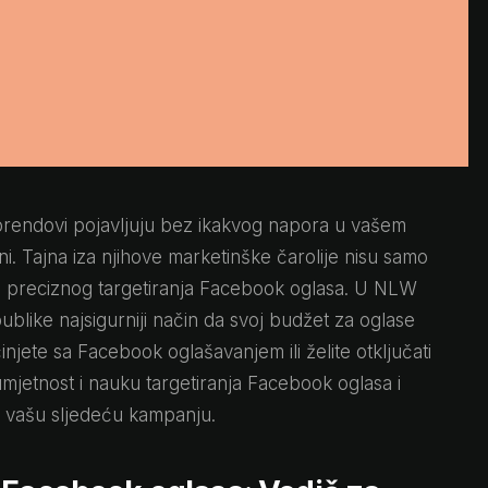
i brendovi pojavljuju bez ikakvog napora u vašem
i. Tajna iza njihove marketinške čarolije nisu samo
moć preciznog targetiranja Facebook oglasa. U NLW
blike najsigurniji način da svoj budžet za oglase
činjete sa Facebook oglašavanjem ili želite otključati
mjetnost i nauku targetiranja Facebook oglasa i
 vašu sljedeću kampanju.