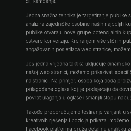
cilj kampanje.
Jedna snažna tehnika je targetiranje publike
analizira zajedničke osobine naših najboljih ku
publike otvaraju nove grupe potencijalnih kup
ostvare konverziju. Kreiranjem više sličnih p
angažovanih posjetilaca web stranice, možemo te
Još jedna vrijedna taktika uključuje dinamičko
našoj web stranici, možemo prikazivati specif
na stranici. Na primjer, osoba koja doda proizv
prilagođene oglase koji je podsjećaju da dov
povrat ulaganja u oglase i smanjiti stopu napu
Takođe preporučujemo testiranje varijanti u sv
kreativnih rješenja i pozicija prikaza, možemo 
Facebook platforma pruža detaljnu analitiku z