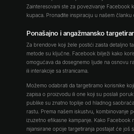
Zainteresovani ste za povezivanje Facebook ka
kupaca. Pronađite inspiraciju u našem članku
Ponašajno i angažmansko targetira
Za brendove koji žele postići zaista detaljno
metode su ključne. Facebook bilježi kako kori
omogućava da dosegnemo ljude na osnovu radnj
ili interakcije sa stranicama.
Možemo odabrati da targetiramo korisnike koj
zapisa o proizvodu ili one koji su poslali poru
publike su znatno toplije od hladnog saobrać
rastu. Prema našem iskustvu, kombinovanje po
izuzetno efikasne kampanje. Kako Facebook na
nijansirane opcije targetiranja postajat će još 