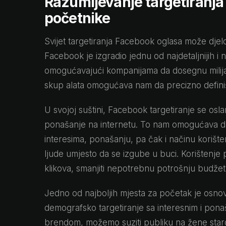
Razumijevanje targetiranja
početnike
Svijet targetiranja Facebook oglasa može djelov
Facebook je izgradio jednu od najdetaljnijih i na
omogućavajući kompanijama da dosegnu milijar
skup alata omogućava nam da precizno definiše
U svojoj suštini, Facebook targetiranje se osla
ponašanje na internetu. To nam omogućava da 
interesima, ponašanju, pa čak i načinu korište
ljude umjesto da se izgube u buci. Korištenje 
klikova, smanjiti nepotrebnu potrošnju budžeta
Jedno od najboljih mjesta za početak je osno
demografsko targetiranje sa interesnim i pona
brendom, možemo suziti publiku na žene staros