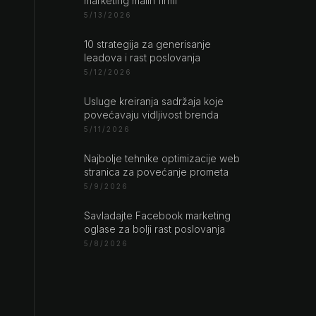
marketing malih firmi
5/13/2026
10 strategija za generisanje
leadova i rast poslovanja
5/12/2026
Usluge kreiranja sadržaja koje
povećavaju vidljivost brenda
5/11/2026
Najbolje tehnike optimizacije web
stranica za povećanje prometa
5/9/2026
Savladajte Facebook marketing
oglase za bolji rast poslovanja
5/8/2026