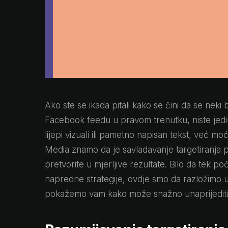
Ako ste se ikada pitali kako se čini da se nek
Facebook feedu u pravom trenutku, niste jedin
lijepi vizuali ili pametno napisan tekst, već 
Media znamo da je savladavanje targetiranja pu
pretvorite u mjerljive rezultate. Bilo da tek po
napredne strategije, ovdje smo da razložimo u
pokažemo vam kako može snažno unaprijediti