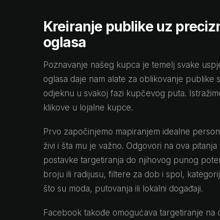
Kreiranje publike uz preciz
oglasa
Poznavanje našeg kupca je temelj svake usp
oglasa daje nam alate za oblikovanje publike
odjeknu u svakoj fazi kupčevog puta. Istraži
klikove u lojalne kupce.
Prvo započinjemo mapiranjem idealne person
živi i šta mu je važno. Odgovori na ova pita
postavke targetiranja do njihovog punog poten
broju ili radijusu, filtere za dob i spol, katego
što su moda, putovanja ili lokalni događaji.
Facebook takođe omogućava targetiranje na o