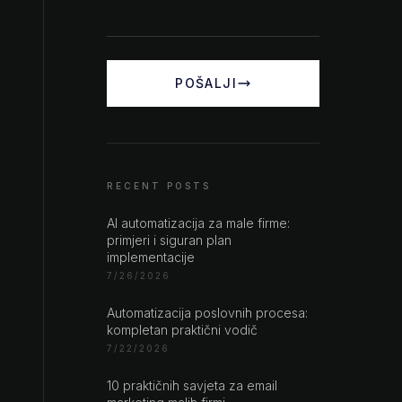
POŠALJI
RECENT POSTS
AI automatizacija za male firme:
primjeri i siguran plan
implementacije
7/26/2026
Automatizacija poslovnih procesa:
kompletan praktični vodič
7/22/2026
10 praktičnih savjeta za email