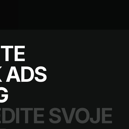
TE
 ADS
G
EDITE SVOJE