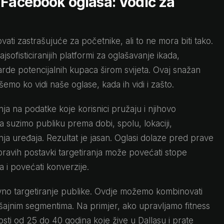
 Facebook oglasa: Vodič za
ati zastrašujuće za početnike, ali to ne mora biti tako.
jsofisticiranijih platformi za oglašavanje ikada,
de potencijalnih kupaca širom svijeta. Ovaj snažan
mo ko vidi naše oglase, kada ih vidi i zašto.
nja na podatke koje korisnici pružaju i njihovo
suzimo publiku prema dobi, spolu, lokaciji,
nja uređaja. Rezultat je jasan. Oglasi dolaze pred prave
pravih postavki targetiranja može povećati stope
 i povećati konverzije.
vno targetiranje publike. Ovdje možemo kombinovati
šajnim segmentima. Na primjer, ako upravljamo fitness
ti od 25 do 40 godina koje žive u Dallasu i prate