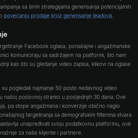
mpanja sa širim strategijama generisanja potencijalnih
 o
povećanju prodaje kroz generisanje leadova
.
nje
 targetiranje Facebook oglasa, ponašajne i angažmanske
snici komuniciraju sa sadržajem na platformi, što nam
i kao što su gledanje video zapisa, klikovi na oglase
i su pogledali najmanje 50 posto nedavnog video
ku našoj poslovnoj stranici u posljednjih 30 dana. Ove
aja, pa stope angažmana i konverzije obično naglo
našajnog targetiranja sa demografskim filterima stvara
stavlja unapređivati svoju podatkovnu platformu, ove
snažnije za naše klijente i partnere.