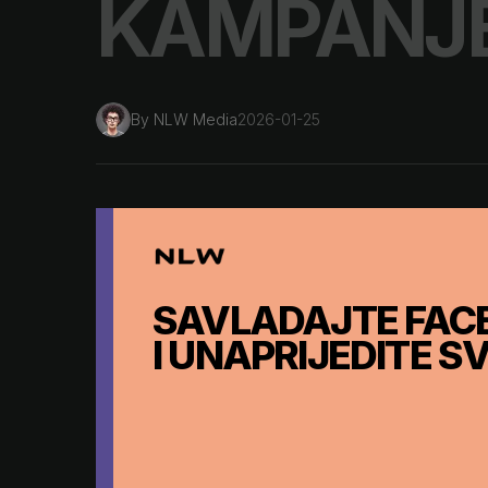
KAMPANJ
By
NLW Media
2026-01-25
SAVLADAJTE FAC
I UNAPRIJEDITE 