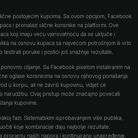
 slične postojećim kupcima. Sa ovom opcijom, Facebook
paca i pronalazi slične korisnike na platformi. Ove
aca koji imaju veću vjerovatnoću da se uključe i
ublika na osnovu kupaca sa najvećom potrošnjom ili vrlo
stirati poruke i postići još snažnije rezultate.
 ponovno ciljanje. Sa Facebook pixelom instaliranim na
ične oglase korisnicima na osnovu njihovog ponašanja
od u korpu, ali ne završi kupovinu, vidjet će
rši narudžbu. Ovaj pristup može značajno povećati
štanja kupovine.
akoj fazi. Sistematskim isprobavanjem više publika,
uočiti koje kombinacije daju najbolje rezultate.
a procjenu naših napora i kontinuirano unapređenje.