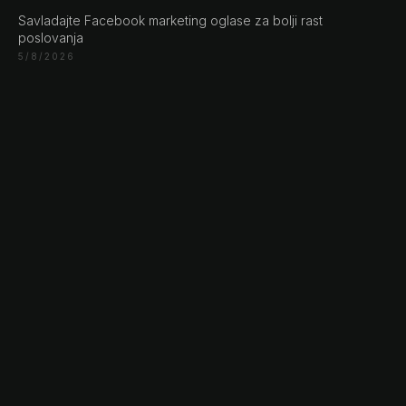
Germany
Savladajte Facebook marketing oglase za bolji rast
+49 30 56844455
poslovanja
5/8/2026
© 2026 NLW Media, Inc. All Rights Reserved
|
Privacy
Policy
|
Terms & Conditions
|
Cookie Policy