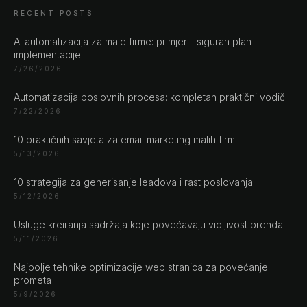
RECENT POSTS
AI automatizacija za male firme: primjeri i siguran plan
implementacije
7/26/2026
Automatizacija poslovnih procesa: kompletan praktični vodič
CHAT ?
7/22/2026
10 praktičnih savjeta za email marketing malih firmi
Naše adrese
5/13/2026
Rustempašina 23
10 strategija za generisanje leadova i rast poslovanja
Sarajevo
5/12/2026
Bosan i Hercegovina
Usluge kreiranja sadržaja koje povećavaju vidljivost brenda
+387 61 924 649
5/11/2026
Najbolje tehnike optimizacije web stranica za povećanje
Engert & Richter GbR Hauptstr 117
prometa
10827 Berlin
5/9/2026