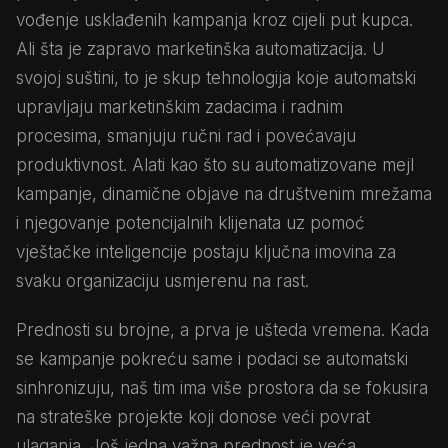
vođenje usklađenih kampanja kroz cijeli put kupca.
Ali šta je zapravo marketinška automatizacija. U
svojoj suštini, to je skup tehnologija koje automatski
upravljaju marketinškim zadacima i radnim
procesima, smanjuju ručni rad i povećavaju
produktivnost. Alati kao što su automatizovane mejl
kampanje, dinamične objave na društvenim mrežama
i njegovanje potencijalnih klijenata uz pomoć
vještačke inteligencije postaju ključna imovina za
svaku organizaciju usmjerenu na rast.
Prednosti su brojne, a prva je ušteda vremena. Kada
se kampanje pokreću same i podaci se automatski
sinhronizuju, naš tim ima više prostora da se fokusira
na strateške projekte koji donose veći povrat
ulaganja. Još jedna važna prednost je veća