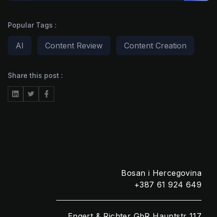
Popular Tags :
AI
Content Review
Content Creation
Share this post :
CHAT ?
Naše adrese
Rustempašina 23
Sarajevo
Bosan i Hercegovina
+387 61 924 649
Engert & Richter GbR Hauptstr 117