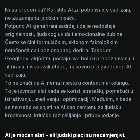
Naša preporuka? Koristite AI za poboljšanje sadržaja,
ne za zamjenu ljudskih pisaca.
Potpuno AI-generirani sadržaj i dalje nedostaje
originalnosti, ljudskog uvida i emocionalne dubine.
Često se čini formulačkim, sklonom faktološkim
netačnostima i bez osobnog dodira. Također,
Googleovi algoritmi postaju sve bolji u prepoznavanju i
filtriranju niskokvalitetnog, masovno proizvedenog AI
sadržaja.
To ne znači da AI nema mjesta u content marketingu.
To je izvrstan alat kada se koristi strateški, pomažući u
istraživanju, uređivanju i optimizaciji. Međutim, nikada
se ne treba oslanjati na AI kao zamjenu za ljudsku
kreativnost, kritičko razmišljanje i pripovijedanje.
AI je moćan alat – ali ljudski pisci su nezamjenjivi.