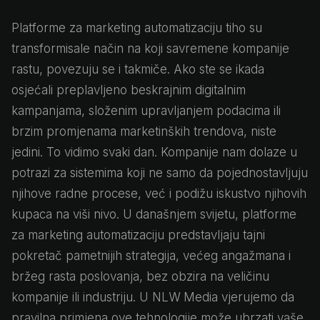
Platforme za marketing automatizaciju tiho su
transformisale način na koji savremene kompanije
rastu, povezuju se i takmiče. Ako ste se ikada
osjećali preplavljeno beskrajnim digitalnim
kampanjama, složenim upravljanjem podacima ili
brzim promjenama marketinških trendova, niste
jedini. To vidimo svaki dan. Kompanije nam dolaze u
potrazi za sistemima koji ne samo da pojednostavljuju
njihove radne procese, već i podižu iskustvo njihovih
kupaca na viši nivo. U današnjem svijetu, platforme
za marketing automatizaciju predstavljaju tajni
pokretač pametnijih strategija, većeg angažmana i
bržeg rasta poslovanja, bez obzira na veličinu
kompanije ili industriju. U NLW Media vjerujemo da
pravilna primjena ove tehnologije može ubrzati vaše