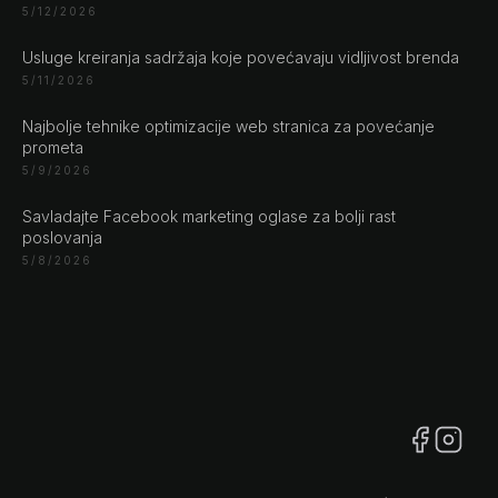
5/12/2026
CHAT ?
Usluge kreiranja sadržaja koje povećavaju vidljivost brenda
5/11/2026
Naše adrese
Najbolje tehnike optimizacije web stranica za povećanje
Rustempašina 23
prometa
Sarajevo
5/9/2026
Bosan i Hercegovina
Savladajte Facebook marketing oglase za bolji rast
+387 61 924 649
poslovanja
5/8/2026
Engert & Richter GbR Hauptstr 117
10827 Berlin
Germany
+49 30 56844455