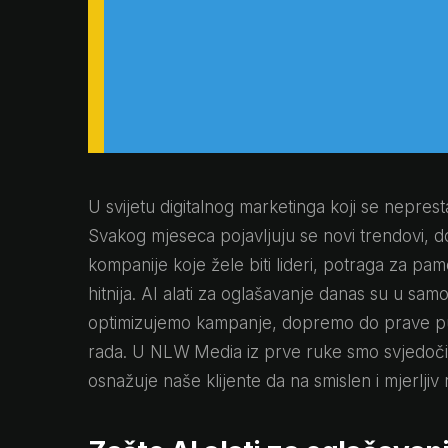
U svijetu digitalnog marketinga koji se nepres
Svakog mjeseca pojavljuju se novi trendovi, do
kompanije koje žele biti lideri, potraga za pame
hitnija. AI alati za oglašavanje danas su u s
optimizujemo kampanje, dopremo do prave pub
rada. U NLW Media iz prve ruke smo svjedočili k
osnažuje naše klijente da na smislen i mjerlji