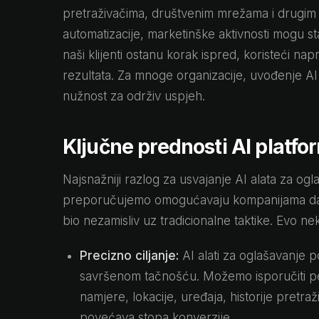
pretraživačima, društvenim mrežama i drugim
automatizacije, marketinške aktivnosti mogu st
naši klijenti ostanu korak ispred, koristeći na
rezultata. Za mnoge organizacije, uvođenje AI 
nužnost za održiv uspjeh.
Ključne prednosti AI platfo
Najsnažniji razlog za usvajanje AI alata za ogla
preporučujemo omogućavaju kompanijama da 
bio nezamisliv uz tradicionalne taktike. Evo neki
Precizno ciljanje:
AI alati za oglašavanje
savršenom tačnošću. Možemo isporučiti pe
namjere, lokacije, uređaja, historije pretra
povećava stopa konverzije.