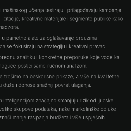
i mašinskog učenja testiraju i prilagođavaju kampanje
icitacije, kreativne materijale i segmente publike kako
 nadzora.
 u pametne alate za oglašavanje preuzima
 se fokusiraju na strategiju i kreativni pravac.
rednu analitiku i konkretne preporuke koje vode ka
 moguće postići samo ručnom analizom.
 trošimo na beskorisne prikaze, a više na kvalitetne
u duže i donose snažniji povrat ulaganja.
inteligencijom značajno smanjuju rizik od ljudske
ju velike skupove podataka, naše marketinške odluke
o znači manje rasipanja budžeta i više uspješnih