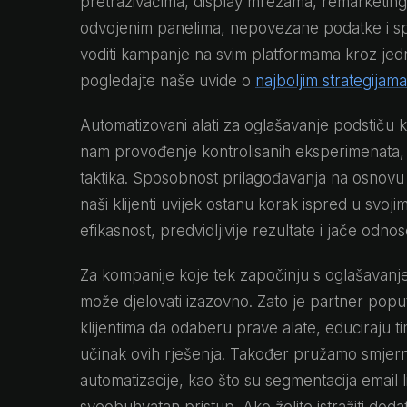
pretraživačima, display mrežama, remarketing
odvojenim panelima, nepovezane podatke i spo
voditi kampanje na svim platformama kroz jedn
pogledajte naše uvide o
najboljim strategijam
Automatizovani alati za oglašavanje podstiču 
nam provođenje kontrolisanih eksperimenata, t
taktika. Sposobnost prilagođavanja na osnov
naši klijenti uvijek ostanu korak ispred u sv
efikasnost, predvidljivije rezultate i jače odno
Za kompanije koje tek započinju s oglašavanje
može djelovati izazovno. Zato je partner po
klijentima da odaberu prave alate, educiraju ti
učinak ovih rješenja. Također pružamo smjerni
automatizacije, kao što su segmentacija email li