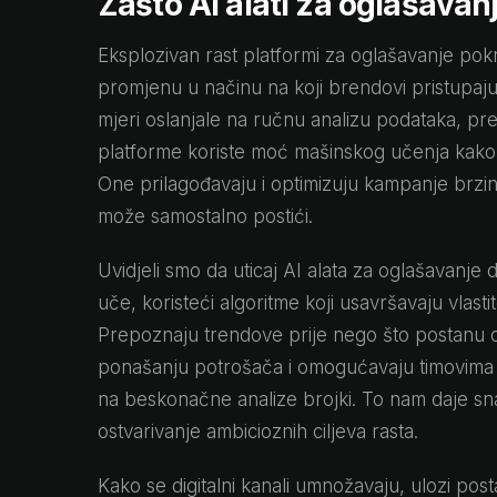
Zašto AI alati za oglašava
Eksplozivan rast platformi za oglašavanje pokr
promjenu u načinu na koji brendovi pristupaju
mjeri oslanjale na ručnu analizu podataka, pre
platforme koriste moć mašinskog učenja kako 
One prilagođavaju i optimizuju kampanje brzin
može samostalno postići.
Uvidjeli smo da uticaj AI alata za oglašavanje
uče, koristeći algoritme koji usavršavaju vlasti
Prepoznaju trendove prije nego što postanu oč
ponašanju potrošača i omogućavaju timovima d
na beskonačne analize brojki. To nam daje sn
ostvarivanje ambicioznih ciljeva rasta.
Kako se digitalni kanali umnožavaju, ulozi post