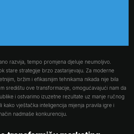
tano razvija, tempo promjena djeluje neumoljivo.
k stare strategije brzo zastarijevaju. Za moderne
tnijim, bržim i efikasnijim tehnikama nikada nije bila
amom središtu ove transformacije, omogućavajući nam da
like i ostvarimo izuzetne rezultate uz manje ručnog
ako vještačka inteligencija mijenja pravila igre i
v način nadmaše konkurenciju.