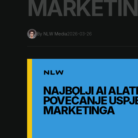
MARKETI
By
NLW Media
2026-03-26
NAJBOLJI AI ALA
POVEĆANJE USPJ
MARKETINGA