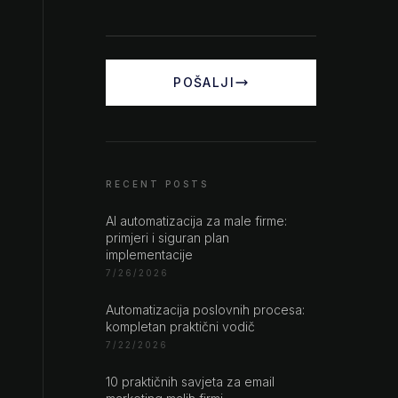
POŠALJI
RECENT POSTS
AI automatizacija za male firme:
primjeri i siguran plan
implementacije
7/26/2026
Automatizacija poslovnih procesa:
kompletan praktični vodič
7/22/2026
10 praktičnih savjeta za email