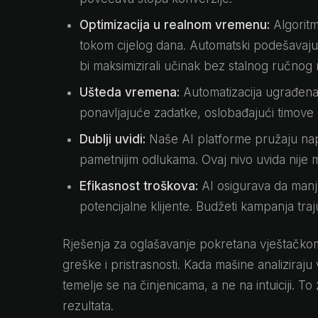
Optimizacija u realnom vremenu:
Algoritm
tokom cijelog dana. Automatski podešavaju l
bi maksimizirali učinak bez stalnog ručnog
Ušteda vremena:
Automatizacija ugrađena
ponavljajuće zadatke, oslobađajući timove da
Dublji uvidi:
Naše AI platforme pružaju nap
pametnijim odlukama. Ovaj nivo uvida nije
Efikasnost troškova:
AI osigurava da manje
potencijalne klijente. Budžeti kampanja traj
Rješenja za oglašavanje pokretana vještačkom 
greške i pristrasnosti. Kada mašine analizira
temelje se na činjenicama, a ne na intuiciji. T
rezultata.