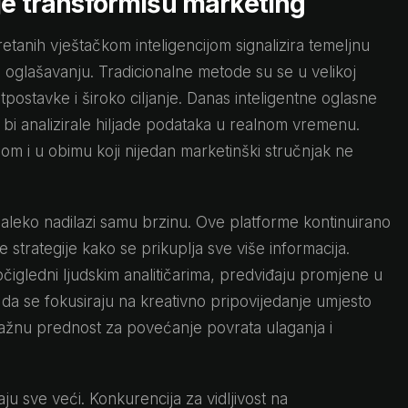
nje transformišu marketing
etanih vještačkom inteligencijom signalizira temeljnu
 oglašavanju. Tradicionalne metode su se u velikoj
tpostavke i široko ciljanje. Danas inteligentne oglasne
bi analizirale hiljade podataka u realnom vremenu.
om i u obimu koji nijedan marketinški stručnjak ne
 daleko nadilazi samu brzinu. Ove platforme kontinuirano
te strategije kako se prikuplja sve više informacija.
igledni ljudskim analitičarima, predviđaju promjene u
a se fokusiraju na kreativno pripovijedanje umjesto
ažnu prednost za povećanje povrata ulaganja i
aju sve veći. Konkurencija za vidljivost na