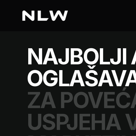
NAJBOLJI 
OGLAŠAV
ZA POVEĆ
USPJEHA 