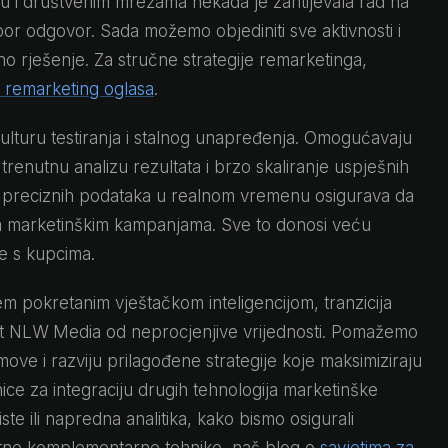
u i društvenim mrežama nekada je zahtijevala rad na
r odgovor. Sada možemo objediniti sve aktivnosti i
o rješenje. Za stručne strategije remarketinga,
a remarketing oglasa
.
kulturu testiranja i stalnog unapređenja. Omogućavaju
renutnu analizu rezultata i brzo skaliranje uspješnih
u preciznih podataka u realnom vremenu osigurava da
ojim marketinškim kampanjama. Sve to donosi veću
se s kupcima.
m pokretanim vještačkom inteligencijom, tranzicija
put NLW Media od neprocjenjive vrijednosti. Pomažemo
move i razviju prilagođene strategije koje maksimiziraju
ce za integraciju drugih tehnologija marketinške
ste ili napredna analitika, kako bismo osigurali