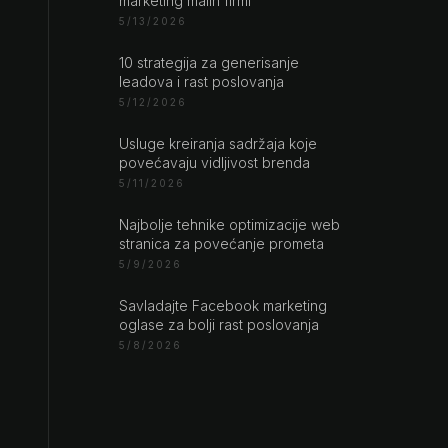
marketing malih firmi
5/13/2026
10 strategija za generisanje
leadova i rast poslovanja
5/12/2026
Usluge kreiranja sadržaja koje
povećavaju vidljivost brenda
5/11/2026
Najbolje tehnike optimizacije web
stranica za povećanje prometa
5/9/2026
Savladajte Facebook marketing
oglase za bolji rast poslovanja
5/8/2026