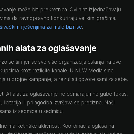
avanje može biti prekretnica. Ovi alati izjednačavaju
vima da ravnopravno konkuriraju velikim igračima.
ašivačkim rješenjima za male biznise
.
anih alata za oglašavanje
o se širi jer se sve više organizacija oslanja na ove
s kupcima kroz različite kanale. U NLW Media smo
anja u brojne kampanje, a rezultati govore sami za sebe.
et. AI alati za oglašavanje ne odmaraju i ne gube fokus,
citacija ili prilagodba izvršava se precizno. Naši
ansama iz sedmice u sedmicu.
e marketinške aktivnosti. Koordinacija oglasa na