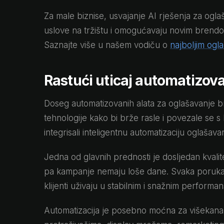
Za male biznise, usvajanje AI rješenja za oglaš
uslove na tržištu i omogućavaju novim brendo
Saznajte više u našem vodiču o
najboljim ogl
Rastući uticaj automatizov
Doseg automatizovanih alata za oglašavanje brz
tehnologije kako bi brže rasle i povezale se 
integrisali inteligentnu automatizaciju oglašav
Jedna od glavnih prednosti je dosljedan kvalit
pa kampanje nemaju loše dane. Svaka poruka, li
klijenti uživaju u stabilnim i snažnim perform
Automatizacija je posebno moćna za višekanaln