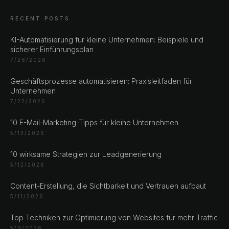
RECENT POSTS
KI-Automatisierung für kleine Unternehmen: Beispiele und
sicherer Einführungsplan
CHAT ?
7/26/2026
Geschäftsprozesse automatisieren: Praxisleitfaden für
Unsere Adressen
Unternehmen
7/22/2026
Rustempašina 23
Sarajevo
10 E-Mail-Marketing-Tipps für kleine Unternehmen
5/13/2026
Bosan i Hercegovina
+387 61 924 649
10 wirksame Strategien zur Leadgenerierung
5/12/2026
Engert & Richter GbR Hauptstr 117
Content-Erstellung, die Sichtbarkeit und Vertrauen aufbaut
10827 Berlin
5/11/2026
Germany
+49 30 56844455
Top Techniken zur Optimierung von Websites für mehr Traffic
5/9/2026