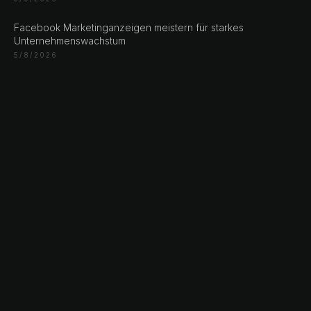
Facebook Marketinganzeigen meistern für starkes
Unternehmenswachstum
5/8/2026
© 2026 NLW Media, Inc. All Rights Reserved
|
Privacy
Policy
|
Terms & Conditions
|
Cookie Policy