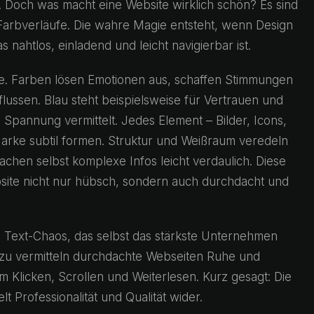
 Doch was macht eine Website wirklich schön? Es sind
e Farbverläufe. Die wahre Magie entsteht, wenn Design
 nahtlos, einladend und leicht navigierbar ist.
lle. Farben lösen Emotionen aus, schaffen Stimmungen
ussen. Blau steht beispielsweise für Vertrauen und
d Spannung vermittelt. Jedes Element – Bilder, Icons,
arke subtil formen. Struktur und Weißraum veredeln
achen selbst komplexe Infos leicht verdaulich. Diese
site nicht nur hübsch, sondern auch durchdacht und
s Text-Chaos, das selbst das stärkste Unternehmen
dazu vermitteln durchdachte Webseiten Ruhe und
 Klicken, Scrollen und Weiterlesen. Kurz gesagt: Die
t Professionalität und Qualität wider.