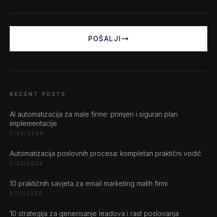
POŠALJI
RECENT POSTS
AI automatizacija za male firme: primjeri i siguran plan
CHAT ?
implementacije
7/26/2026
Naše adrese
Automatizacija poslovnih procesa: kompletan praktični vodič
7/22/2026
Rustempašina 23
10 praktičnih savjeta za email marketing malih firmi
Sarajevo
5/13/2026
Bosan i Hercegovina
+387 61 924 649
10 strategija za generisanje leadova i rast poslovanja