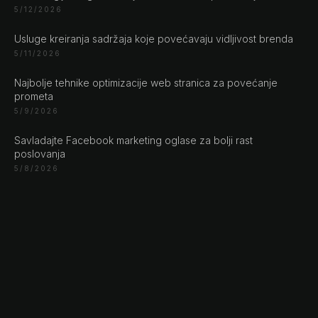
5/12/2026
Engert & Richter GbR Hauptstr 117
Usluge kreiranja sadržaja koje povećavaju vidljivost brenda
10827 Berlin
5/11/2026
Germany
Najbolje tehnike optimizacije web stranica za povećanje
+49 30 56844455
prometa
5/9/2026
Savladajte Facebook marketing oglase za bolji rast
poslovanja
5/8/2026
© 2026 NLW Media, Inc. All Rights Reserved
|
Privacy
Policy
|
Terms & Conditions
|
Cookie Policy