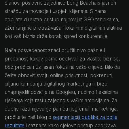
članovi poslovne zajednice Long Beacha s jasnom
strašću za inovacije i uspjeh klijenata. S nama
dobijate direktan pristup najnovijim SEO tehnikama,
ažuriranjima pretraživača i lokalnim digitalnim alatima
koji vaš biznis drže korak ispred konkurencije.
Naša posvećenost znači pružiti nivo pažnje i
predanosti kakav bismo očekivali za vlastite biznise,
bez prečica i uz jasan fokus na vaše ciljeve. Bilo da
želite obnoviti svoju online prisutnost, pokrenuti
ciljanu kampanju digitalnog marketinga ili brzo
unaprijediti pozicije na Googleu, nudimo fleksibilna
rješenja koja rastu zajedno s vašim ambicijama. Za
dublje razumijevanje pametnijeg email marketinga,
pročitajte naš blog o
segmentaciji publike za bolje
rezultate
i saznajte kako cjelovit pristup podržava