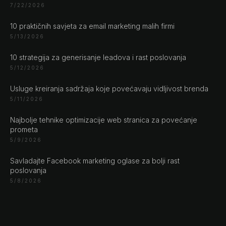
CHAT ?
7/22/2026
10 praktičnih savjeta za email marketing malih firmi
Naše adrese
5/13/2026
10 strategija za generisanje leadova i rast poslovanja
Rustempašina 23
5/12/2026
Sarajevo
Bosan i Hercegovina
Usluge kreiranja sadržaja koje povećavaju vidljivost brenda
+387 61 924 649
5/11/2026
Najbolje tehnike optimizacije web stranica za povećanje
prometa
Engert & Richter GbR Hauptstr 117
5/9/2026
10827 Berlin
Germany
Savladajte Facebook marketing oglase za bolji rast
+49 30 56844455
poslovanja
5/8/2026
© 2026 NLW Media, Inc. All Rights Reserved
|
Privacy