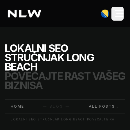
LOKALNI SEO
STRUČNJAK LONG
BEACH
POVEĆAJTE RAST VAŠEG
BIZNISA
HOME
— BLOG —
ALL POSTS
→
LOKALNI SEO STRUČNJAK LONG BEACH POVEĆAJTE RAST VAŠEG BIZNISA