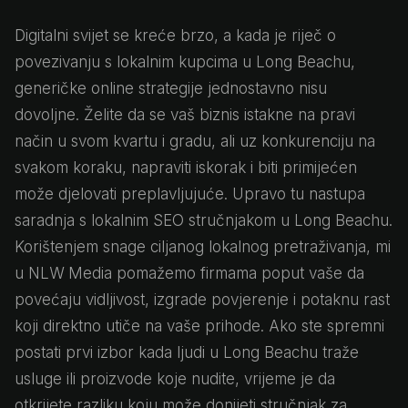
Digitalni svijet se kreće brzo, a kada je riječ o
povezivanju s lokalnim kupcima u Long Beachu,
generičke online strategije jednostavno nisu
dovoljne. Želite da se vaš biznis istakne na pravi
način u svom kvartu i gradu, ali uz konkurenciju na
svakom koraku, napraviti iskorak i biti primijećen
može djelovati preplavljujuće. Upravo tu nastupa
saradnja s lokalnim SEO stručnjakom u Long Beachu.
Korištenjem snage ciljanog lokalnog pretraživanja, mi
u NLW Media pomažemo firmama poput vaše da
povećaju vidljivost, izgrade povjerenje i potaknu rast
koji direktno utiče na vaše prihode. Ako ste spremni
postati prvi izbor kada ljudi u Long Beachu traže
usluge ili proizvode koje nudite, vrijeme je da
otkrijete razliku koju može donijeti stručnjak za