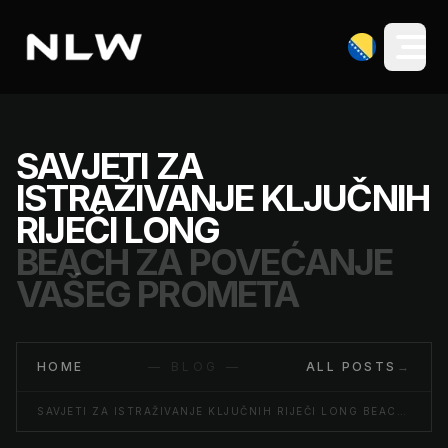
SAVJETI ZA
ISTRAŽIVANJE KLJUČNIH
RIJEČI LONG
BEACH ZA POVEĆANJE
VAŠEG PROMETA
HOME
— BLOG —
ALL POSTS
→
SAVJETI ZA ISTRAŽIVANJE KLJUČNIH RIJEČI LONG BEACH ZA POVEĆANJE VAŠEG PROMETA