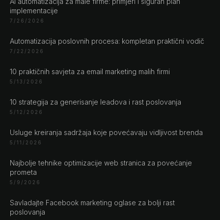
AI automatizacija za male firme: primjeri i siguran plan
implementacije
7/26/2026
Automatizacija poslovnih procesa: kompletan praktični vodič
7/22/2026
CHAT ?
10 praktičnih savjeta za email marketing malih firmi
5/13/2026
Naše adrese
10 strategija za generisanje leadova i rast poslovanja
5/12/2026
Rustempašina 23
Sarajevo
Usluge kreiranja sadržaja koje povećavaju vidljivost brenda
Bosan i Hercegovina
5/11/2026
+387 61 924 649
Najbolje tehnike optimizacije web stranica za povećanje
prometa
5/9/2026
Engert & Richter GbR Hauptstr 117
10827 Berlin
Savladajte Facebook marketing oglase za bolji rast
Germany
poslovanja