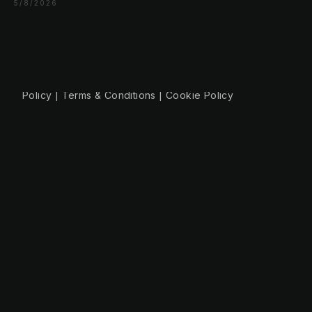
+49 30 56844455
5/8/2026
© 2026 NLW Media, Inc. All Rights Reserved
|
Privacy
Policy
|
Terms & Conditions
|
Cookie Policy