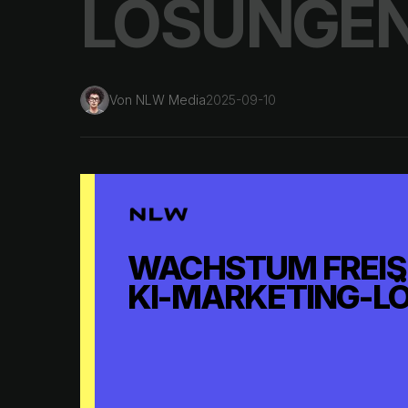
LÖSUNGE
Von
NLW Media
2025-09-10
WACHSTUM FREISE
KI-MARKETING-L