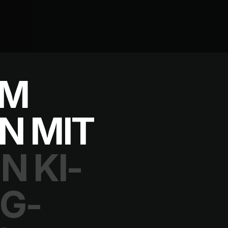
UM
N MIT
N KI-
G-