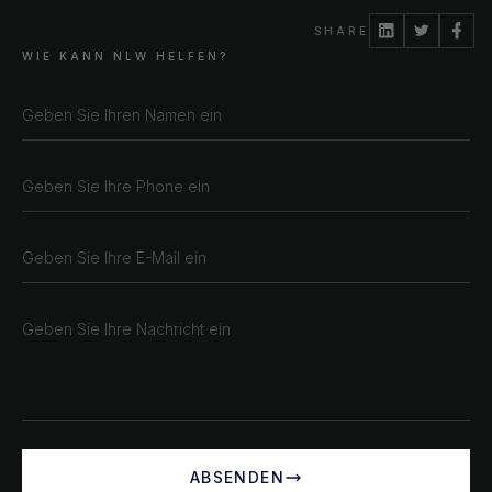
Sarajevo
SHARE
Bosan i Hercegovina
WIE KANN NLW HELFEN?
+387 61 924 649
Engert & Richter GbR Hauptstr 117
10827 Berlin
Germany
+49 30 56844455
© 2026 NLW Media, Inc. All Rights Reserved
|
Privacy
Policy
|
Terms & Conditions
|
Cookie Policy
ABSENDEN