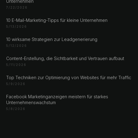
Unsere Adressen
Unternehmen
7/22/2026
Rustempašina 23
10 E-Mail-Marketing-Tipps für kleine Unternehmen
Sarajevo
5/13/2026
Bosan i Hercegovina
+387 61 924 649
10 wirksame Strategien zur Leadgenerierung
5/12/2026
Content-Erstellung, die Sichtbarkeit und Vertrauen aufbaut
Engert & Richter GbR Hauptstr 117
5/11/2026
10827 Berlin
Germany
Top Techniken zur Optimierung von Websites für mehr Traffic
+49 30 56844455
5/9/2026
Facebook Marketinganzeigen meistern für starkes
Unternehmenswachstum
5/8/2026
© 2026 NLW Media, Inc. All Rights Reserved
|
Privacy
Policy
|
Terms & Conditions
|
Cookie Policy