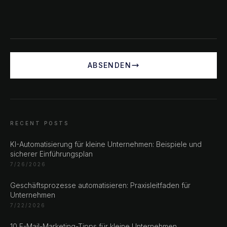
ABSENDEN
RECENT POSTS
KI-Automatisierung für kleine Unternehmen: Beispiele und
CHAT ?
sicherer Einführungsplan
7/26/2026
Unsere Adressen
Geschäftsprozesse automatisieren: Praxisleitfaden für
Unternehmen
7/22/2026
Rustempašina 23
Sarajevo
10 E-Mail-Marketing-Tipps für kleine Unternehmen