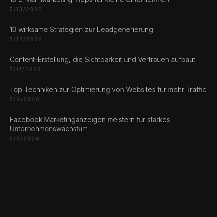
Bosan i Hercegovina
5/13/2026
+387 61 924 649
10 wirksame Strategien zur Leadgenerierung
5/12/2026
Engert & Richter GbR Hauptstr 117
10827 Berlin
Content-Erstellung, die Sichtbarkeit und Vertrauen aufbaut
Germany
5/11/2026
+49 30 56844455
Top Techniken zur Optimierung von Websites für mehr Traffic
5/9/2026
Facebook Marketinganzeigen meistern für starkes
Unternehmenswachstum
© 2026 NLW Media, Inc. All Rights Reserved
|
Privacy
5/8/2026
Policy
|
Terms & Conditions
|
Cookie Policy