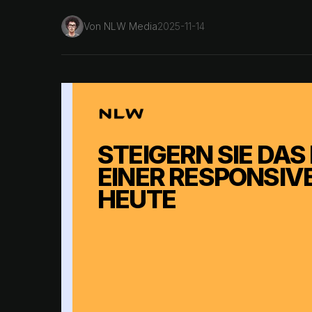
Von
NLW Media
2025-11-14
STEIGERN SIE DA
EINER RESPONSIV
HEUTE